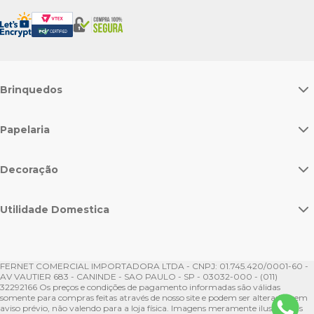
Brinquedos
Papelaria
Decoração
Utilidade Domestica
FERNET COMERCIAL IMPORTADORA LTDA - CNPJ: 01.745.420/0001-60 -
AV VAUTIER 683 - CANINDE - SAO PAULO - SP - 03032-000 - (011)
32292166 Os preços e condições de pagamento informadas são válidas
somente para compras feitas através de nosso site e podem ser alteradas sem
aviso prévio, não valendo para a loja física. Imagens meramente ilustrativas