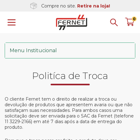
Compre no site.
Retire na loja!
0
Menu Institucional
Quem Somos
Politíca de Troca
Trabalhe Conosco
Atendimento
O cliente Fernet tem o direito de realizar a troca ou
devolução de produtos que apresentem avaria ou que não
satisfaçam suas necessidades. Para ambos casos uma
Política de Troca
solicitação deve ser enviada para o SAC da Fernet (telefone
11 3229-2166) em até 7 dias após a data de entrega do
produto.
Privacidade e Segurança