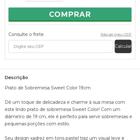
e de fácil limpeza, combina qualidade e beleza para o seu
dia a dia.
COMPRAR
Informações:
Composição:
- Porcelana
Consulte o frete
Não sei meu CEP
Medidas aproximadas do prato:
Calcular
- Altura: 2cm
- Diâmetro: 19cm
- Peso: 300g
Descrição
Prato de Sobremesa Sweet Color 19cm
Dê um toque de delicadeza e charme à sua mesa com
este lindo prato de sobremesa Sweet Color! Com um
diâmetro de 19 cm, ele é perfeito para servir sobremesas e
pequenas porções com estilo.
Seu design xadrez em tons pastel traz um visual leve e