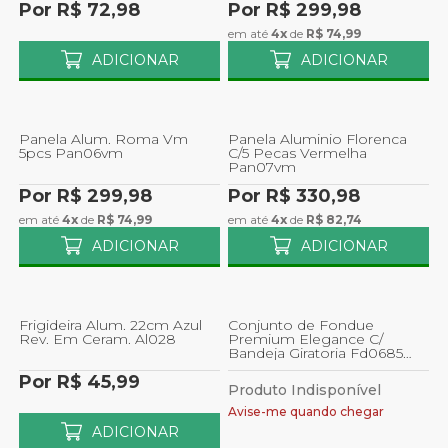
Por R$ 72,98
Por R$ 299,98
em até
4x
de
R$ 74,99
ADICIONAR
ADICIONAR
Panela Alum. Roma Vm
Panela Aluminio Florenca
5pcs Pan06vm
C/5 Pecas Vermelha
Pan07vm
Por R$ 299,98
Por R$ 330,98
em até
4x
de
R$ 74,99
em até
4x
de
R$ 82,74
ADICIONAR
ADICIONAR
Frigideira Alum. 22cm Azul
Conjunto de Fondue
Rev. Em Ceram. Al028
Premium Elegance C/
Bandeja Giratoria Fd0685
Ferimte
Por R$ 45,99
Produto Indisponível
Avise-me quando chegar
ADICIONAR