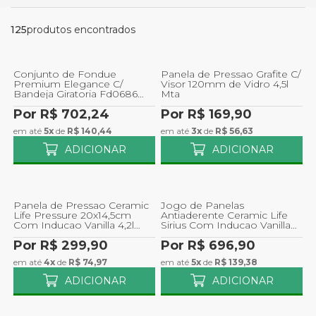
125
produtos encontrados
Conjunto de Fondue
Panela de Pressao Grafite C/
Premium Elegance C/
Visor 120mm de Vidro 4,5l
Bandeja Giratoria Fd0686
Mta
Ferimte
Por R$ 702,24
Por R$ 169,90
em até
5x
de
R$ 140,44
em até
3x
de
R$ 56,63
ADICIONAR
ADICIONAR
Panela de Pressao Ceramic
Jogo de Panelas
Life Pressure 20x14,5cm
Antiaderente Ceramic Life
Com Inducao Vanilla 4,2l
Sirius Com Inducao Vanilla
Brinox
C/4 Pecas Brinox
Por R$ 299,90
Por R$ 696,90
em até
4x
de
R$ 74,97
em até
5x
de
R$ 139,38
ADICIONAR
ADICIONAR