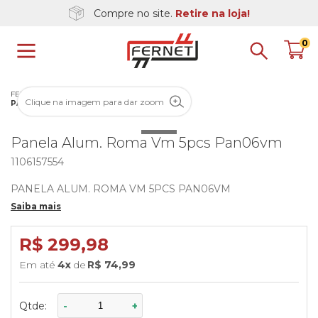
Compre no site.
Retire na loja!
0
FERNET
UTILIDADE DOMÉSTICA
COZINHA
Clique na imagem para dar zoom
PANELAS, CACAROLAS E CALDEIROES
Panela Alum. Roma Vm 5pcs Pan06vm
1106157554
PANELA ALUM. ROMA VM 5PCS PAN06VM
Saiba mais
R$ 299,98
4
x
R$ 74,99
Qtde:
-
+