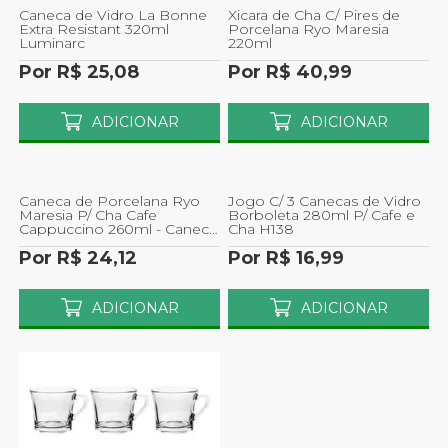
Caneca de Vidro La Bonne
Xicara de Cha C/ Pires de
Extra Resistant 320ml
Porcelana Ryo Maresia
Luminarc
220ml
Por R$ 25,08
Por R$ 40,99
ADICIONAR
ADICIONAR
Caneca de Porcelana Ryo
Jogo C/ 3 Canecas de Vidro
Maresia P/ Cha Cafe
Borboleta 280ml P/ Cafe e
Cappuccino 260ml - Caneca
Cha H138
de Ceramica Ryo Maresia P/
Por R$ 24,12
Por R$ 16,99
Cha Cafe Cappuccino 260ml
ADICIONAR
ADICIONAR