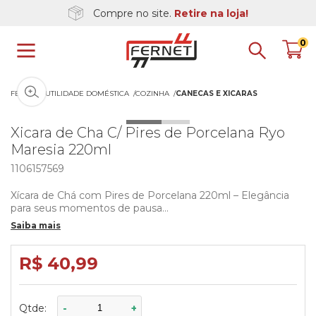
Compre no site.
Retire na loja!
0
Clique na imagem para dar zoom
FERNET
UTILIDADE DOMÉSTICA
COZINHA
CANECAS E XICARAS
Xicara de Cha C/ Pires de Porcelana Ryo
Maresia 220ml
1106157569
Xícara de Chá com Pires de Porcelana 220ml – Elegância
para seus momentos de pausa
Saiba mais
Transforme seu chá da tarde em um ritual especial com
esta charmosa xícara de porcelana de 220ml, acompanhada
de pires no mesmo design. Com acabamento suave, borda
R$ 40,99
em tom contrastante e toque rústico moderno, ela
combina perfeitamente com qualquer ambiente – seja no
escritório ou em casa.
Qtde:
-
+