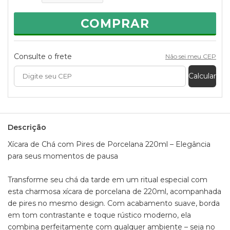
- Capacidade: 220ml
- Material: Porcelana de alta qualidade
COMPRAR
- Design sofisticado e atemporal
- Ideal para chá, café ou cappuccino
Perfeita para presentear ou deixar sua mesa mais bonita e
Consulte o frete
Não sei meu CEP
acolhedora.
Calcular
Medidas aproximadas da xícara:
- Altura: 7cm
- Diâmetro: 8,5cm
- Comprimento: 11,5cm
- Peso: 260g
Descrição
Medidas aproximadas do pires:
- Altura: 1,5cm
Xícara de Chá com Pires de Porcelana 220ml – Elegância
- Diâmetro: 15,5cm
para seus momentos de pausa
- Peso: 200g
Transforme seu chá da tarde em um ritual especial com
esta charmosa xícara de porcelana de 220ml, acompanhada
de pires no mesmo design. Com acabamento suave, borda
em tom contrastante e toque rústico moderno, ela
combina perfeitamente com qualquer ambiente – seja no