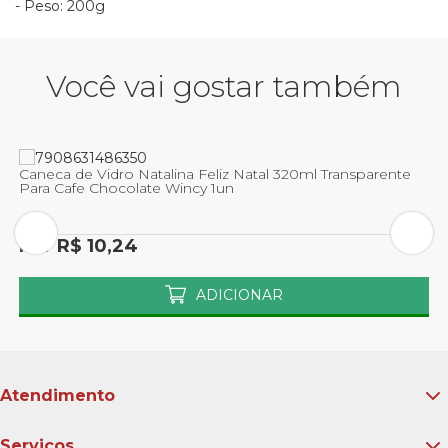
- Peso: 200g
Você vai gostar também
Caneca de Vidro Natalina Feliz Natal 320ml Transparente
C
Para Cafe Chocolate Wincy 1un
T
Por R$ 10,24
P
ADICIONAR
Atendimento
Serviços