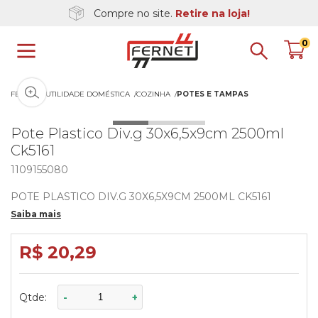
Compre no site.
Retire na loja!
0
Clique na imagem para dar zoom
FERNET
UTILIDADE DOMÉSTICA
COZINHA
POTES E TAMPAS
Pote Plastico Div.g 30x6,5x9cm 2500ml
Ck5161
1109155080
POTE PLASTICO DIV.G 30X6,5X9CM 2500ML CK5161
Saiba mais
R$ 20,29
Qtde:
-
+