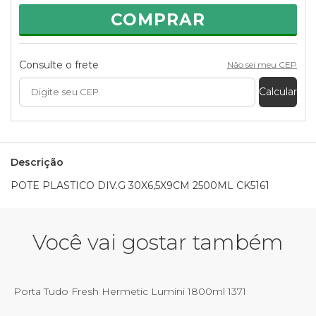
COMPRAR
Consulte o frete
Não sei meu CEP
Calcular
Descrição
POTE PLASTICO DIV.G 30X6,5X9CM 2500ML CK5161
Você vai gostar também
Porta Tudo Fresh Hermetic Lumini 1800ml 1371
P