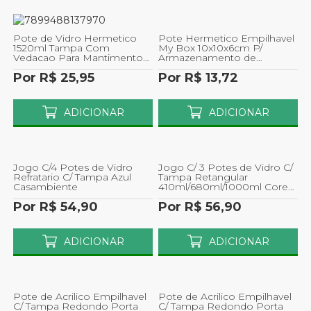
Pote de Vidro Hermetico
Pote Hermetico Empilhavel
1520ml Tampa Com
My Box 10x10x6cm P/
Vedacao Para Mantimentos
Armazenamento de
e Alimentos 1un
Alimentos 230ml
Por R$ 25,95
Por R$ 13,72
ADICIONAR
ADICIONAR
Jogo C/4 Potes de Vidro
Jogo C/ 3 Potes de Vidro C/
Refratario C/ Tampa Azul
Tampa Retangular
Casambiente
410ml/680ml/1000ml Cores
Sortidas Ferimte
Por R$ 54,90
Por R$ 56,90
ADICIONAR
ADICIONAR
Pote de Acrilico Empilhavel
Pote de Acrilico Empilhavel
C/ Tampa Redondo Porta
C/ Tampa Redondo Porta