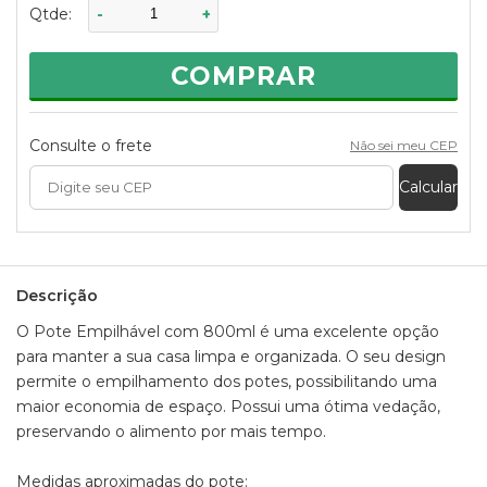
Qtde:
-
+
- Comprimento: 12,7cm
- Peso: 150g
COMPRAR
Informações:
- Capacidade: 800ml
- Material: Plástico PS e TPE
- Características:
Consulte o frete
Não sei meu CEP
Empilhável
Translucido
Calcular
Hermético
Descrição
O Pote Empilhável com 800ml é uma excelente opção
para manter a sua casa limpa e organizada. O seu design
permite o empilhamento dos potes, possibilitando uma
maior economia de espaço. Possui uma ótima vedação,
preservando o alimento por mais tempo.
Medidas aproximadas do pote: