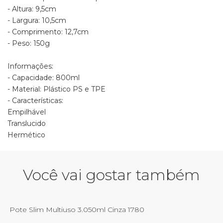
- Altura: 9,5cm
- Largura: 10,5cm
- Comprimento: 12,7cm
- Peso: 150g
Informações:
- Capacidade: 800ml
- Material: Plástico PS e TPE
- Características:
Empilhável
Translucido
Hermético
Você vai gostar também
Pote Slim Multiuso 3.050ml Cinza 1780
P