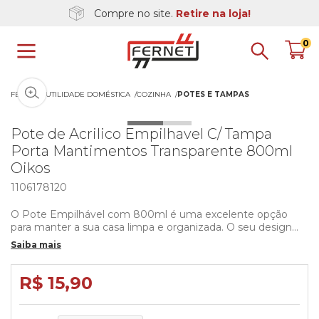
Compre no site.
Retire na loja!
0
Clique na imagem para dar zoom
FERNET
UTILIDADE DOMÉSTICA
COZINHA
POTES E TAMPAS
Pote de Acrilico Empilhavel C/ Tampa
Porta Mantimentos Transparente 800ml
Oikos
1106178120
O Pote Empilhável com 800ml é uma excelente opção
para manter a sua casa limpa e organizada. O seu design
permite o empilhamento dos potes, possibilitando uma
Saiba mais
maior economia de espaço. Possui uma ótima vedação,
preservando o alimento por mais tempo.
R$ 15,90
Medidas aproximadas do pote:
- Altura: 9,5cm
- Largura: 10,5cm