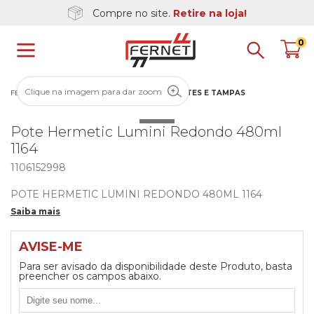
Compre no site.
Retire na loja!
0
Clique na imagem para dar zoom
FERNET
UTILIDADE DOMÉSTICA
COZINHA
POTES E TAMPAS
Pote Hermetic Lumini Redondo 480ml
1164
1106152998
POTE HERMETIC LUMINI REDONDO 480ML 1164
Saiba mais
AVISE-ME
Para ser avisado da disponibilidade deste Produto, basta
preencher os campos abaixo.