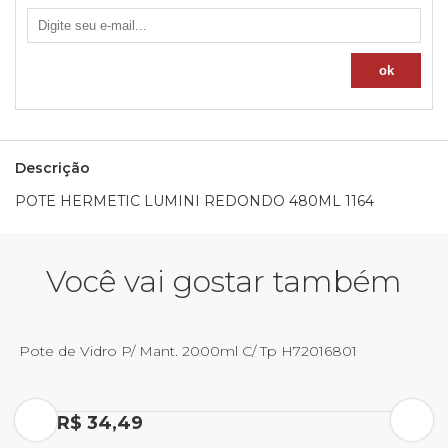
Descrição
POTE HERMETIC LUMINI REDONDO 480ML 1164
Você vai gostar também
Pote de Vidro P/ Mant. 2000ml C/ Tp H72016801
P
Por R$ 34,49
P