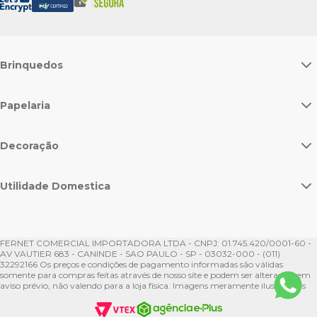
Brinquedos
Papelaria
Decoração
Utilidade Domestica
FERNET COMERCIAL IMPORTADORA LTDA - CNPJ: 01.745.420/0001-60 -
AV VAUTIER 683 - CANINDE - SAO PAULO - SP - 03032-000 - (011)
32292166 Os preços e condições de pagamento informadas são válidas
somente para compras feitas através de nosso site e podem ser alteradas sem
aviso prévio, não valendo para a loja física. Imagens meramente ilustrativas