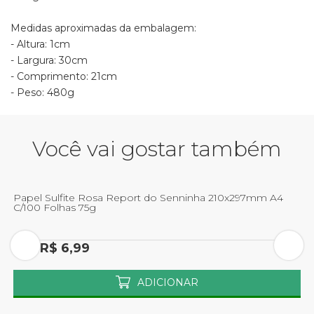
Medidas aproximadas da embalagem:
- Altura: 1cm
- Largura: 30cm
- Comprimento: 21cm
- Peso: 480g
Você vai gostar também
Papel Sulfite Rosa Report do Senninha 210x297mm A4
P
C/100 Folhas 75g
C
Por R$ 6,99
P
ADICIONAR