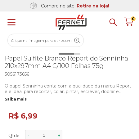
Compre no site.
Retire na loja!
0
Clique na imagem para dar zoom
FERNET
PAPELARIA
PAPEIS
SULFITE
Papel Sulfite Branco Report do Senninha
210x297mm A4 C/100 Folhas 75g
3056173656
O papel Senninha conta com a qualidade da marca Report
e é ideal para recortar, colar, pintar, escrever, dobrar e
desenhar. Está disponível em cinco cores, para as mais
Saiba mais
diversas aplicações.
Medidas aproximadas do papel:
R$ 6,99
- Comprimento: 29,7cm
- Largura: 21cm
Qtde:
-
+
Medidas aproximadas da embalagem: