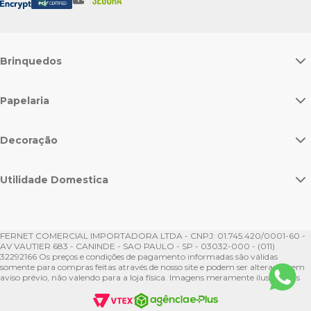
Brinquedos
Papelaria
Decoração
Utilidade Domestica
FERNET COMERCIAL IMPORTADORA LTDA - CNPJ: 01.745.420/0001-60 -
AV VAUTIER 683 - CANINDE - SAO PAULO - SP - 03032-000 - (011)
32292166 Os preços e condições de pagamento informadas são válidas
somente para compras feitas através de nosso site e podem ser alteradas sem
aviso prévio, não valendo para a loja física. Imagens meramente ilustrativas