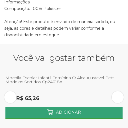
Informações:
Composição: 100% Poliéster
Atenção! Este produto é enviado de maneira sortida, ou
seja, as cores e detalhes podem variar conforme a
disponibilidade em estoque.
Você vai gostar também
Mochila Escolar Infantil Feminina C/ Alca Ajustavel Pets
M
Modelos Sortidos Cp24018d
S
Por R$ 65,26
P
ADICIONAR