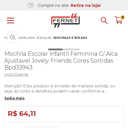
Compre no site.
Retire na loja!
0
Clique na imagem para dar zoom
FERNET
PAPELARIA
ESCOLAR
MOCHILAS E BOLSAS
Mochila Escolar Infantil Feminina C/ Alca
Ajustavel Jovely Friends Cores Sortidas
Bpd33943
2455164808
Atenção! Este produto é enviado de maneira sortida, ou
seja, as cores e detalhes podem variar conforme a
disponibilidade em estoque.
Saiba mais
Mochila Infantil Jovely Friends – Diversão e Estilo para o Dia
a Dia!
R$ 64,11
Acompanhe seu pequeno em todas as aventuras com a
Mochila Infantil Jovely Friends! Com um design encantador