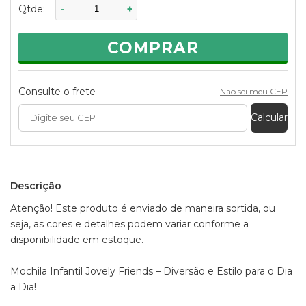
Qtde:
-
+
e estampas de adoráveis amiguinhos, essa mochila é
perfeita para a escola, passeios e momentos especiais.
COMPRAR
Destaques:
- Estampa fofa com personagens divertidos
- Material leve e resistente
- Espaço ideal para cadernos, lanches e brinquedos
Consulte o frete
Não sei meu CEP
- Alças ajustáveis para maior conforto
Calcular
Deixe a rotina do seu pequeno mais alegre e cheia de
companhia!
Medidas aproximadas da mochila:
- Altura: 41cm
- Comprimento: 30cm
Descrição
- Peso: 320g
Atenção! Este produto é enviado de maneira sortida, ou
Informações:
seja, as cores e detalhes podem variar conforme a
Composição: 100% Poliéster
disponibilidade em estoque.
Atenção! Este produto é enviado de maneira sortida, ou
seja, as cores e detalhes podem variar conforme a
Mochila Infantil Jovely Friends – Diversão e Estilo para o Dia
disponibilidade em estoque.
a Dia!