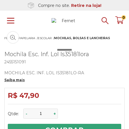
Compre no site.
Retire na loja!
0
Clique na imagem para dar zoom
FERNET
PAPELARIA
ESCOLAR
MOCHILAS, BOLSAS E LANCHEIRAS
Mochila Esc. Inf. Lol Is35181lora
2455151091
MOCHILA ESC. INF. LOL IS35181LO-RA
Saiba mais
R$ 47,90
Qtde:
-
+