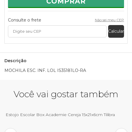
COMPRAR
Consulte o frete
Não sei meu CEP
Calcular
Descrição
MOCHILA ESC. INF. LOL IS35181LO-RA
Você vai gostar também
Estojo Escolar Box Academie Cereja 15x21x6cm Tilibra
E