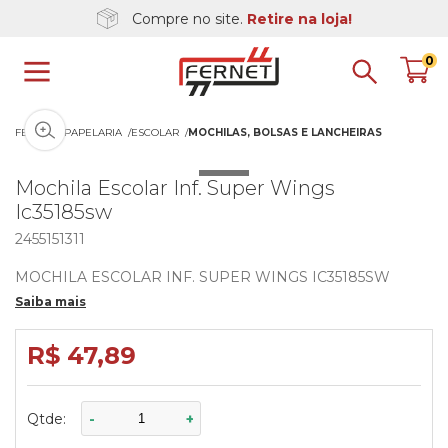
Compre no site.
Retire na loja!
0
Clique na imagem para dar zoom
FERNET
PAPELARIA
ESCOLAR
MOCHILAS, BOLSAS E LANCHEIRAS
Mochila Escolar Inf. Super Wings
Ic35185sw
2455151311
MOCHILA ESCOLAR INF. SUPER WINGS IC35185SW
Saiba mais
R$ 47,89
Qtde:
-
+