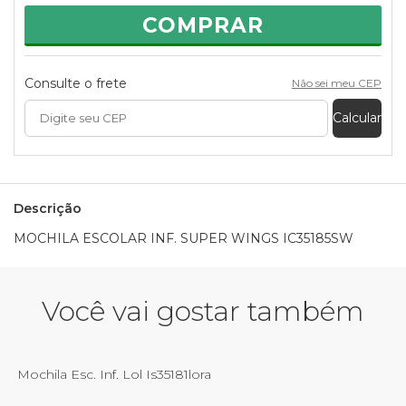
COMPRAR
Consulte o frete
Não sei meu CEP
Calcular
Descrição
MOCHILA ESCOLAR INF. SUPER WINGS IC35185SW
Você vai gostar também
Mochila Esc. Inf. Lol Is35181lora
M