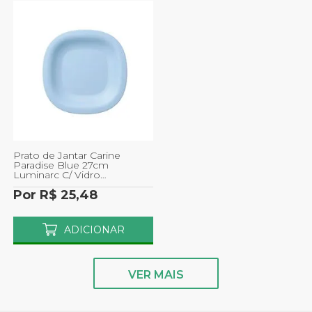
Prato de Jantar Carine
Paradise Blue 27cm
Luminarc C/ Vidro
Temperado Extra Resistente
Por R$ 25,48
1un
ADICIONAR
VER MAIS