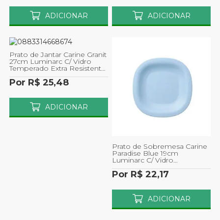
ADICIONAR
ADICIONAR
Prato de Jantar Carine Granit
27cm Luminarc C/ Vidro
Temperado Extra Resistente
1un
Por R$ 25,48
ADICIONAR
Prato de Sobremesa Carine
Paradise Blue 19cm
Luminarc C/ Vidro
Temperado Extra Resistente
Por R$ 22,17
1un
ADICIONAR