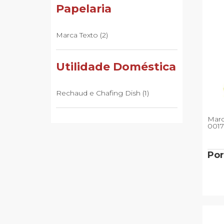
Papelaria
Cama, Mesa e Banho
Marca Texto (2)
Utilidade Doméstica
Rechaud e Chafing Dish (1)
Marc
001
Por