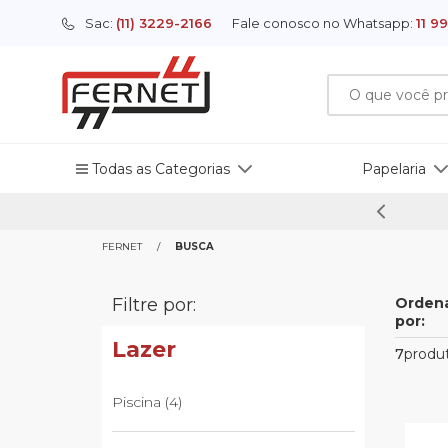
Sac:
(11) 3229-2166
Fale conosco no Whatsapp:
11 9
Todas as Categorias
Papelaria
Brinquedos
Brinquedos
Decoração
Ferramentas
Lazer
Papelaria
Sazonais
Utilidade Dom
Cama, Mes
FERNET
BUSCA
Banho
Decoração
Apresentacao
Ferramentas
Filtre por:
Orden
Artesanato
Bonecos e Cenarios
Diversos
Cordas e Correntes
Camping e Viagem
Apresentacao
Natal
Pratos
Banho
por:
Lazer
Artigos Para Festas
Lazer
7
produ
Papelaria
Embalagens
Sazonais
Piscina (4)
Escolar
Utilidade Doméstica