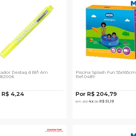
ador Destaq d Bl/1 Am
Piscina Splash Fun 55x165cm
782006
Ref.0489
 R$ 4,24
Por R$ 204,79
em até
4x
de
R$ 51,19