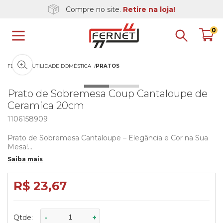
Compre no site.
Retire na loja!
0
Clique na imagem para dar zoom
FERNET
UTILIDADE DOMÉSTICA
PRATOS
Prato de Sobremesa Coup Cantaloupe de
Ceramica 20cm
1106158909
Prato de Sobremesa Cantaloupe – Elegância e Cor na Sua
Mesa!
Saiba mais
Adicione um toque de charme e sofisticação às suas
refeições com o Prato de Sobremesa Cantaloupe. Com um
design moderno e um tom de laranja, ele é perfeito para
R$ 23,67
servir suas sobremesas favoritas com estilo.
- Material: Cerâmica de alta qualidade
Qtde:
-
+
- Diâmetro: Ideal para sobremesas e pequenas porções