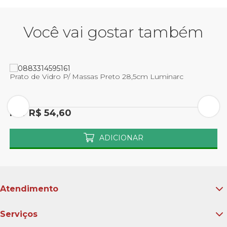
Você vai gostar também
P
L
c
Prato de Vidro P/ Massas Preto 28,5cm Luminarc
P
Por R$ 54,60
ADICIONAR
Atendimento
Serviços