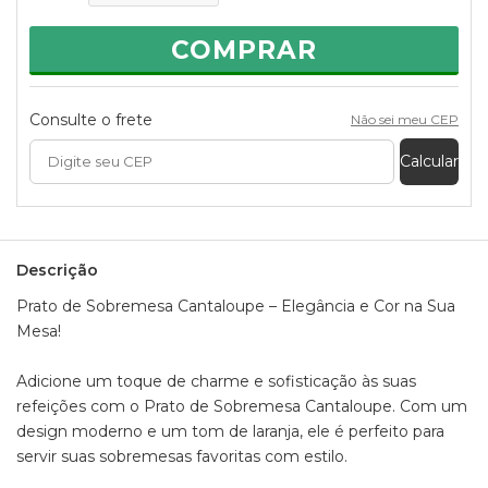
- Cor: Laranja Cantaloupe, trazendo um toque sofisticado e
acolhedor
COMPRAR
- Fácil de limpar e resistente
Transforme suas refeições com elegância! Adquira já o seu
Prato de Sobremesa Cantaloupe
Consulte o frete
Não sei meu CEP
Informações:
Calcular
Composição:
- Cerâmica
Coleção:
- Cantaloupe
Medidas aproximadas do prato:
Descrição
- Altura: 2cm
- Diâmetro: 20cm
Prato de Sobremesa Cantaloupe – Elegância e Cor na Sua
- Peso: 410g
Mesa!
Adicione um toque de charme e sofisticação às suas
refeições com o Prato de Sobremesa Cantaloupe. Com um
design moderno e um tom de laranja, ele é perfeito para
servir suas sobremesas favoritas com estilo.