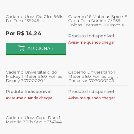
Caderno Univ. C/d 01m 96fls
Caderno 16 Materias Spice F
D+ Fem. 139246
Capa Dura Sortido C/ 256
Folhas Formato 200mm X
275mm Papel 56g/m
Por R$ 14,24
Produto Indisponível
Avise-me quando chegar
ADICIONAR
Caderno Universitario do
Caderno Universitario 1
Mickey 1 Materia 80 Folhas
Materia 80 Folhas Light
Disney 707000204
Princesas 707000203
Produto Indisponível
Produto Indisponível
Avise-me quando chegar
Avise-me quando chegar
Caderno Univ. Capa Dura 1
Materia 80fls Sonic 234744