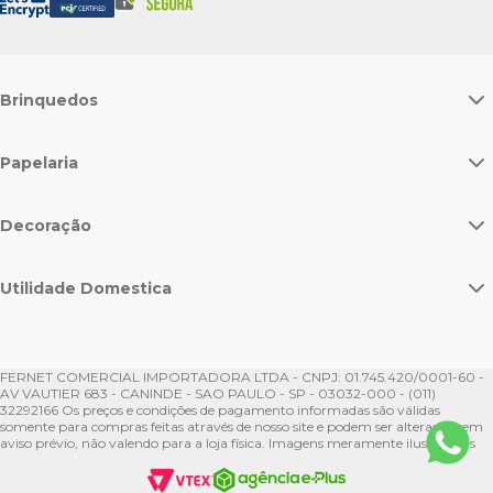
Brinquedos
Papelaria
Decoração
Utilidade Domestica
FERNET COMERCIAL IMPORTADORA LTDA - CNPJ: 01.745.420/0001-60 -
AV VAUTIER 683 - CANINDE - SAO PAULO - SP - 03032-000 - (011)
32292166 Os preços e condições de pagamento informadas são válidas
somente para compras feitas através de nosso site e podem ser alteradas sem
aviso prévio, não valendo para a loja física. Imagens meramente ilustrativas