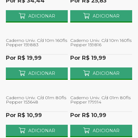
Por R$ 34,44
Por R$ 25,83
Escolar
Escolar
ADICIONAR
ADICIONAR
Caderno Univ. C/d 10m 160fls
Caderno Univ. C/d 10m 160fls
Pepper 159883
Pepper 159816
Por R$ 19,99
Por R$ 19,99
ADICIONAR
ADICIONAR
Caderno Univ. C/d 01m 80fls
Caderno Univ. C/d 01m 80fls
Pepper 153648
Pepper 179914
Por R$ 10,99
Por R$ 10,99
ADICIONAR
ADICIONAR