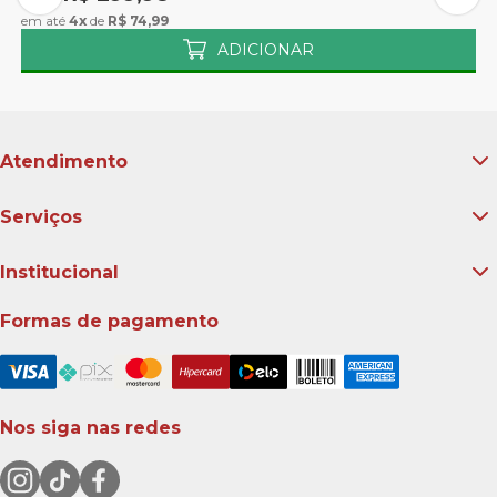
em até
4x
de
R$ 74,99
e
ADICIONAR
Atendimento
Serviços
Institucional
Formas de pagamento
Nos siga nas redes