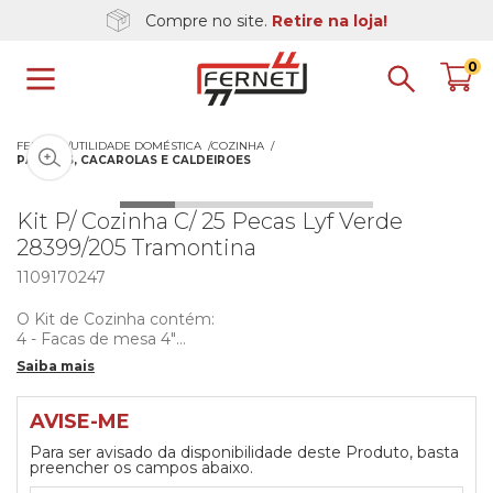
Compre no site.
Retire na loja!
0
FERNET
UTILIDADE DOMÉSTICA
COZINHA
Clique na imagem para dar zoom
PANELAS, CACAROLAS E CALDEIROES
Kit P/ Cozinha C/ 25 Pecas Lyf Verde
28399/205 Tramontina
1109170247
O Kit de Cozinha contém:
4 - Facas de mesa 4"
4 - Garfos de mesa
Saiba mais
4 - Colheres de mesa
4 - Colheres para chá
1 - Faca para legumes e frutas 3"
AVISE-ME
1 - Faca para desossar 5"
Para ser avisado da disponibilidade deste Produto, basta
1 - Faca para pão
preencher os campos abaixo.
1 - Faca Chef 7"