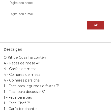
1 - Garfo trinchante
1 - Frigideira reta Ø 20cm - 1,4L
1 - Panela Ø 16cm - 1,5L
1 - Panela Ø 18cm - 2,1L
1 - Caçarola Ø 20cm - 2,9L
Medidas aproximadas da caixa:
- Altura: 14cm
- Largura: 29cm
- Comprimento: 49cm
- Peso: 4080g
Descrição
O Kit de Cozinha contém:
4 - Facas de mesa 4"
4 - Garfos de mesa
4 - Colheres de mesa
4 - Colheres para chá
1 - Faca para legumes e frutas 3"
1 - Faca para desossar 5"
1 - Faca para pão
1 - Faca Chef 7"
1 - Garfo trinchante