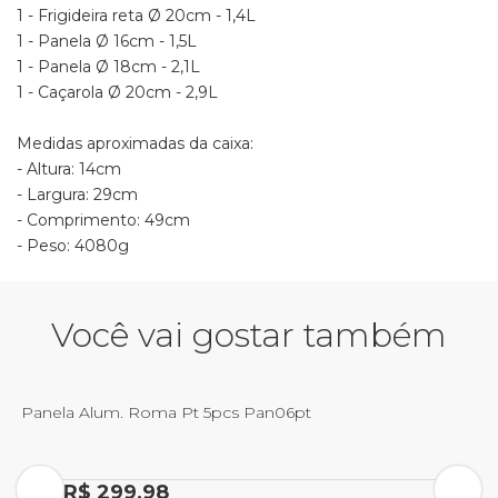
1 - Frigideira reta Ø 20cm - 1,4L
1 - Panela Ø 16cm - 1,5L
1 - Panela Ø 18cm - 2,1L
1 - Caçarola Ø 20cm - 2,9L
Medidas aproximadas da caixa:
- Altura: 14cm
- Largura: 29cm
- Comprimento: 49cm
- Peso: 4080g
Você vai gostar também
Panela Alum. Roma Pt 5pcs Pan06pt
P
Por R$ 299,98
P