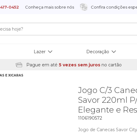
9417-0452
Conheça mais sobre nós
Confira condições espe
Lazer
Decoração
Pague em até
5 vezes sem juros
no cartão
éstica
a e
Escrita
AS E XICARAS
Camping e Viagem
Escritorio
Diversos
Prato
Jogo C/3 Canec
Churrasqueira
Organizacao
Flores e Plantas Artificiais
Banh
Carrinhos e Cia
Flores e Plantas Artificiais
Correntes
Churrasqueira
Artesanato
Pascoa
Banheiro
Cama
Educativos e Escolares
Iluminacao
Ferramenta de Garagem
Jogos e Esportes
Artigos Para Festas
Carnaval
Cozinha
Mesa
J
P
F
P
E
N
H
O
Savor 220ml P
Jogos e Esportes
Papeis
Iluminacao
Cozi
Elegante e Res
Praia e Piscina
Porta Retratos e Molduras
Higie
1106190572
Limp
Jogo de Canecas Savor City