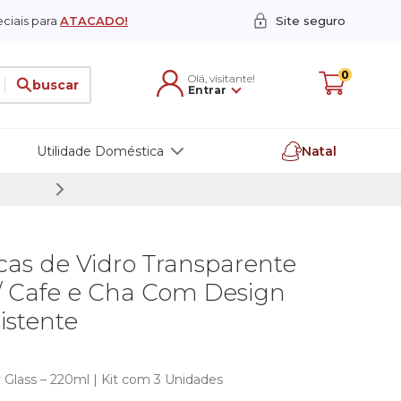
ciais para
ATACADO!
Site seguro
0
Olá,
visitante
!
buscar
Entrar
Utilidade Doméstica
Natal
Confira condições especiais para
ATACADO!
Lavanderia
s
Organizadores
as de Vidro Transparente
eiro
Quarto
ogos
orta Retratos e Molduras
erramentas de Garagem
raia e Piscina
mbalagens
atal
igiene e Limpeza
utros
Lancadores
Corta Vergalhao
Escolar
Limpeza Domestica
Massinhas
Escrita
Lavanderia
/ Cafe e Cha Com Design
nha
istente
ne e Limpeza
eza Domestica
 Glass – 220ml | Kit com 3 Unidades