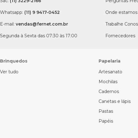
Sac:
(11) 3229-2166
Perguntas Fre
Whatsapp:
(11) 9 9417-0452
Onde estamos
E-mail:
vendas@fernet.com.br
Trabalhe Cono
Segunda à Sexta das 07:30 às 17:00
Fornecedores
Brinquedos
Papelaria
Ver tudo
Artesanato
Mochilas
Cadernos
Canetas e lápis
Pastas
Papéis