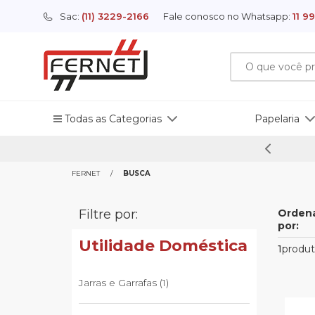
Sac:
(11) 3229-2166
Fale conosco no Whatsapp:
11 9
Todas as Categorias
Papelaria
Brinquedos
Brinquedos
Decoração
Ferramentas
Lazer
Papelaria
Sazonais
Utilidade Dom
Cama, Mes
FERNET
BUSCA
Banho
Decoração
Apresentacao
Ferramentas
Filtre por:
Orden
Artesanato
Bonecos e Cenarios
Diversos
Cordas e Correntes
Camping e Viagem
Apresentacao
Natal
Pratos
Banho
por:
Lazer
Artigos Para Festas
Utilidade Doméstica
1
produt
Papelaria
Embalagens
Sazonais
Jarras e Garrafas (1)
Escolar
Utilidade Doméstica