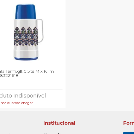
fa Term.glt 0,5lts Mix Kilim
83221618
duto Indisponível
-me quando chegar
Institucional
For