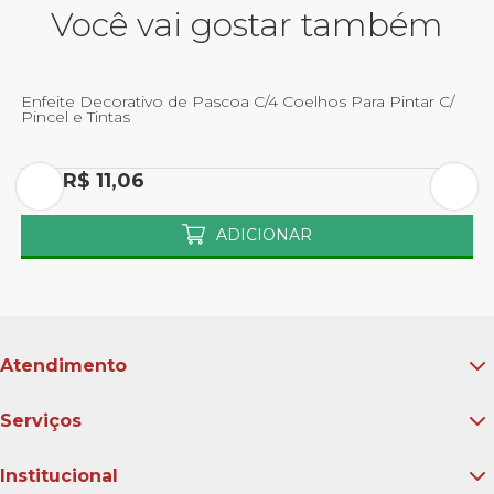
Você vai gostar também
e Decorativo de Pascoa C/4 Coelhos Para Pintar C/
 e Tintas
Mini Enfei
Coelho/ov
R$ 11,06
Por R$ 
ADICIONAR
Atendimento
Serviços
Institucional