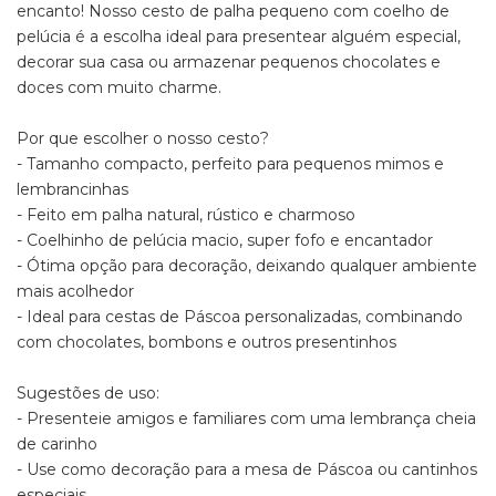
encanto! Nosso cesto de palha pequeno com coelho de
Medidas aproximadas do cesto:
pelúcia é a escolha ideal para presentear alguém especial,
- Altura do cesto + coelhinho: 12cm
decorar sua casa ou armazenar pequenos chocolates e
- Altura do cesto: 6cm
- Diâmetro: 10cm
doces com muito charme.
- Peso: 30g
Por que escolher o nosso cesto?
? Atenção! Este produto é enviado de maneira sortida, ou
- Tamanho compacto, perfeito para pequenos mimos e
seja, as cores e detalhes podem variar conforme a
disponibilidade em estoque.
lembrancinhas
- Feito em palha natural, rústico e charmoso
- Coelhinho de pelúcia macio, super fofo e encantador
- Ótima opção para decoração, deixando qualquer ambiente
mais acolhedor
- Ideal para cestas de Páscoa personalizadas, combinando
com chocolates, bombons e outros presentinhos
Sugestões de uso:
- Presenteie amigos e familiares com uma lembrança cheia
de carinho
- Use como decoração para a mesa de Páscoa ou cantinhos
especiais