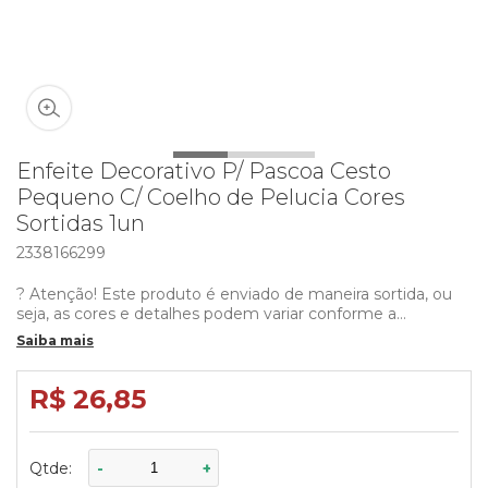
Clique na imagem para dar zoom
Enfeite Decorativo P/ Pascoa Cesto
Pequeno C/ Coelho de Pelucia Cores
Sortidas 1un
2338166299
? Atenção! Este produto é enviado de maneira sortida, ou
seja, as cores e detalhes podem variar conforme a
disponibilidade em estoque.
Saiba mais
Cesto de Palha Pequeno com Coelho de Pelúcia – O
Detalhe Perfeito para sua Páscoa!
R$ 26,85
Surpreenda nesta Páscoa com um toque de delicadeza e
encanto! Nosso cesto de palha pequeno com coelho de
Qtde:
-
+
pelúcia é a escolha ideal para presentear alguém especial,