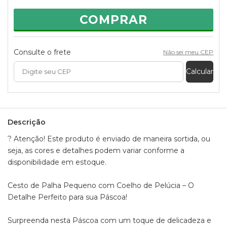
decorar sua casa ou armazenar pequenos chocolates e
doces com muito charme.
COMPRAR
Por que escolher o nosso cesto?
- Tamanho compacto, perfeito para pequenos mimos e
lembrancinhas
Consulte o frete
Não sei meu CEP
- Feito em palha natural, rústico e charmoso
- Coelhinho de pelúcia macio, super fofo e encantador
Calcular
- Ótima opção para decoração, deixando qualquer ambiente
mais acolhedor
- Ideal para cestas de Páscoa personalizadas, combinando
com chocolates, bombons e outros presentinhos
Sugestões de uso:
Descrição
- Presenteie amigos e familiares com uma lembrança cheia
de carinho
? Atenção! Este produto é enviado de maneira sortida, ou
- Use como decoração para a mesa de Páscoa ou cantinhos
seja, as cores e detalhes podem variar conforme a
especiais
disponibilidade em estoque.
Informações:
Composição:
Cesto de Palha Pequeno com Coelho de Pelúcia – O
- Tecido 100% Poliéster
Detalhe Perfeito para sua Páscoa!
- Palha
Quantidade de cesto por pedido: 1 unidade
Cores Sortidas para o Coelho: Rosa, Azul ou Verde
Surpreenda nesta Páscoa com um toque de delicadeza e