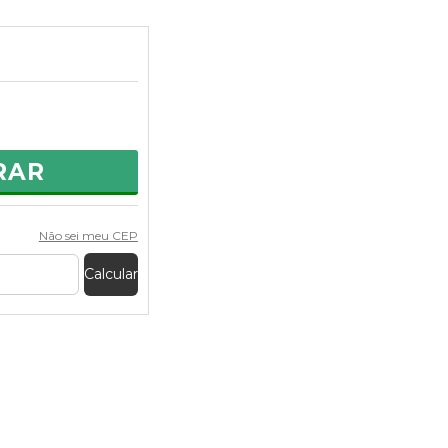
RAR
Não sei meu CEP
Calcular