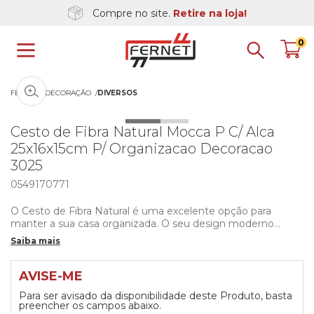
Compre no site.
Retire na loja!
0
Clique na imagem para dar zoom
FERNET
DECORAÇÃO
DIVERSOS
Cesto de Fibra Natural Mocca P C/ Alca
25x16x15cm P/ Organizacao Decoracao
3025
0549170771
O Cesto de Fibra Natural é uma excelente opção para
manter a sua casa organizada. O seu design moderno
permite a sua utilização em diversos ambientes da casa,
Saiba mais
podendo ser usado também como um item de decoração.
O seu par de alças ajuda na sua mobilidade, oferecendo
praticidade na hora de movimentar o cesto.
AVISE-ME
Para ser avisado da disponibilidade deste Produto, basta
Medidas aproximadas do cesto:
preencher os campos abaixo.
- Altura do cesto: 15cm