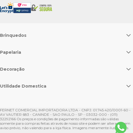
Brinquedos
Papelaria
Decoração
Utilidade Domestica
FERNET COMERCIAL IMPORTADORA LTDA - CNPJ: 01.745.420/0001-60 -
AV VAUTIER 683 - CANINDE - SAO PAULO - SP - 03032-000 - (011)
32292166 Os preços e condições de pagamento informadas são válidas
somente para compras feitas através de nosso site e podem ser alteradas sem
aviso prévio, não valendo para a loja física. Imagens meramente ilustrativas