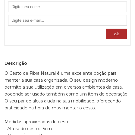
- Altura c/ a alça: 21cm
- Largura: 16cm
- Comprimento: 25cm
- Peso: 185g
Informações
Material: Fibra natural
Modelo: 3025
Descrição
O Cesto de Fibra Natural é uma excelente opção para
manter a sua casa organizada. O seu design moderno
permite a sua utilização em diversos ambientes da casa,
podendo ser usado também como um item de decoração.
O seu par de alças ajuda na sua mobilidade, oferecendo
praticidade na hora de movimentar o cesto.
Medidas aproximadas do cesto:
- Altura do cesto: 15cm