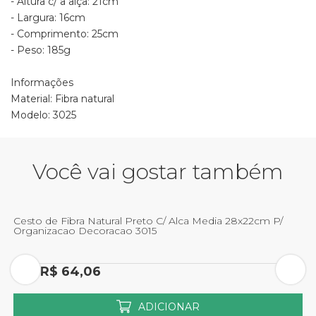
- Altura c/ a alça: 21cm
- Largura: 16cm
- Comprimento: 25cm
- Peso: 185g
Informações
Material: Fibra natural
Modelo: 3025
Você vai gostar também
Cesto de Fibra Natural Preto C/ Alca Media 28x22cm P/
C
Organizacao Decoracao 3015
O
Por R$ 64,06
P
ADICIONAR